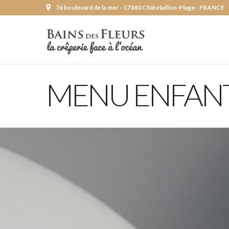
76 boulevard de la mer - 17340 Châtelaillon-Plage - FRANCE
MENU ENFAN