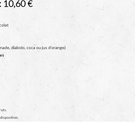
 10,60 €
colat
onade, diabolo, coca ou jus d’orange)
les
ruts.
 disposition.
ration.