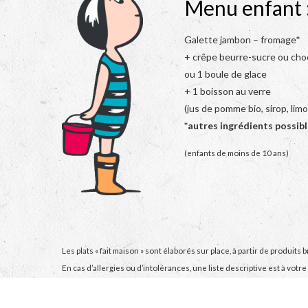
Menu enfant :
Galette jambon – fromage*
+ crêpe beurre-sucre ou cho
ou 1 boule de glace
+ 1 boisson au verre
(jus de pomme bio, sirop, lim
*autres ingrédients possib
(enfants de moins de 10 ans)
Les plats « fait maison » sont élaborés sur place, à partir de produits b
En cas d’allergies ou d’intolérances, une liste descriptive est à votre
L’abus d’alcool est dangereux pour la santé, à consommer avec modé