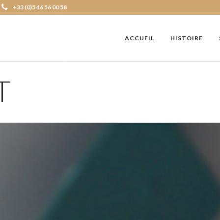
+33 (0)5 46 56 00 58
ACCUEIL
HISTOIRE
T